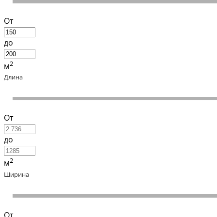
От
до
2
м
Длина
От
до
2
м
Ширина
От