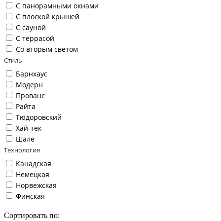
С панорамными окнами
С плоской крышей
С сауной
С террасой
Со вторым светом
Стиль
Барнхаус
Модерн
Прованс
Райта
Тюдоровский
Хай-тек
Шале
Технология
Канадская
Немецкая
Норвежская
Финская
Сортировать по: