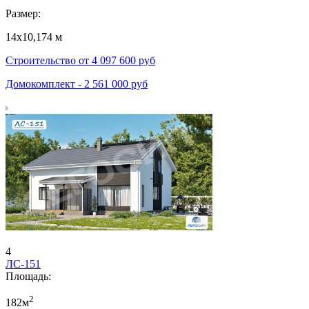
Размер:
14х10,174 м
Строительство от
4 097 600
руб
Домокомплект -
2 561 000
руб
4
ЛС-151
Площадь:
2
182м