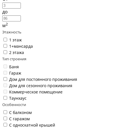
до
2
м
Этажность
1 этаж
1+мансарда
2 этажа
Тип строения
Баня
Гараж
Дом для постоянного проживания
Дом для сезонного проживания
Коммерческое помещение
Таунхаус
Особенности
С балконом
С гаражом
С односкатной крышей