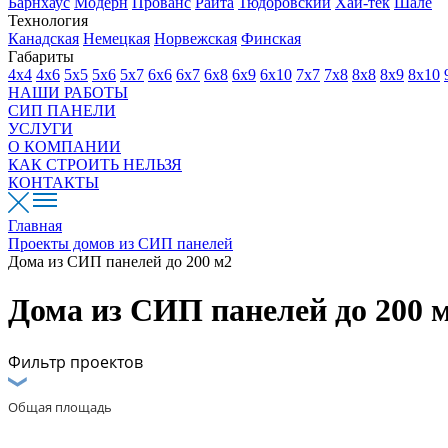
Барнхаус
Модерн
Прованс
Райта
Тюдоровский
Хай-тек
Шале
Технология
Канадская
Немецкая
Норвежская
Финская
Габариты
4х4
4х6
5х5
5х6
5х7
6х6
6х7
6х8
6х9
6х10
7х7
7х8
8х8
8х9
8х10
НАШИ РАБОТЫ
СИП ПАНЕЛИ
УСЛУГИ
О КОМПАНИИ
КАК СТРОИТЬ НЕЛЬЗЯ
КОНТАКТЫ
Главная
Проекты домов из СИП панелей
Дома из СИП панелей до 200 м2
Дома из СИП панелей до 200 
Фильтр проектов
Общая площадь