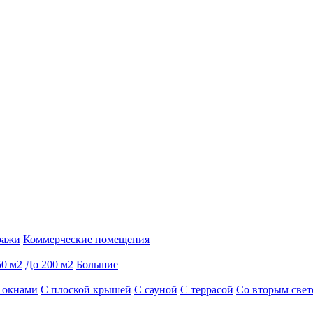
ражи
Коммерческие помещения
50 м2
До 200 м2
Большие
 окнами
С плоской крышей
С сауной
С террасой
Со вторым све