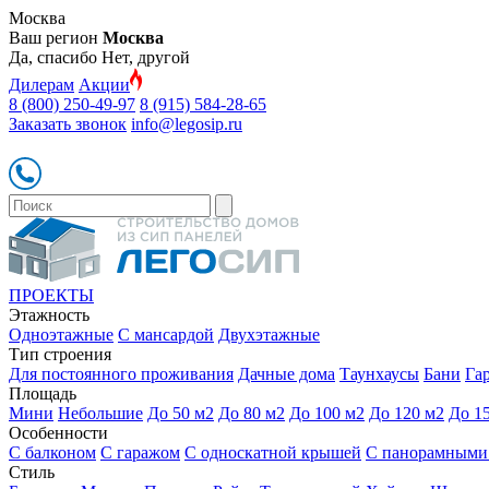
Москва
Ваш регион
Москва
Да, спасибо
Нет, другой
Дилерам
Акции
8 (800) 250-49-97
8 (915) 584-28-65
Заказать звонок
info@legosip.ru
ПРОЕКТЫ
Этажность
Одноэтажные
С мансардой
Двухэтажные
Тип строения
Для постоянного проживания
Дачные дома
Таунхаусы
Бани
Га
Площадь
Мини
Небольшие
До 50 м2
До 80 м2
До 100 м2
До 120 м2
До 1
Особенности
С балконом
С гаражом
С односкатной крышей
С панорамными
Стиль