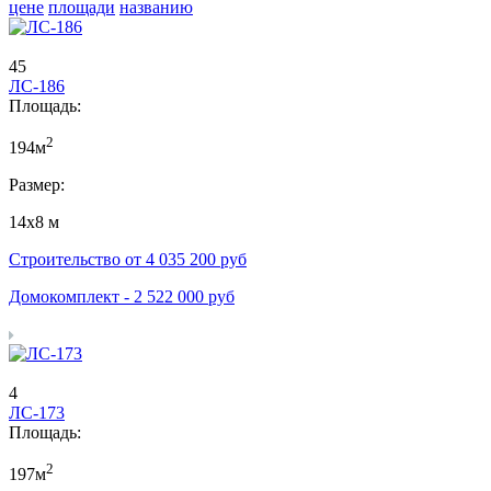
цене
площади
названию
45
ЛС-186
Площадь:
2
194м
Размер:
14х8 м
Строительство от
4 035 200
руб
Домокомплект -
2 522 000
руб
4
ЛС-173
Площадь:
2
197м