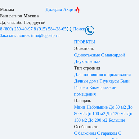
Москва
Дилерам
Акции
Ваш регион
Москва
Да, спасибо
Нет, другой
8 (800) 250-49-97
8 (915) 584-28-65
Поиск
Заказать звонок
info@legosip.ru
ПРОЕКТЫ
Этажность
Одноэтажные
С мансардой
Двухэтажные
Тип строения
Для постоянного проживания
Дачные дома
Таунхаусы
Бани
Гаражи
Коммерческие
помещения
Площадь
Мини
Небольшие
До 50 м2
До
80 м2
До 100 м2
До 120 м2
До
150 м2
До 200 м2
Большие
Особенности
С балконом
С гаражом
С