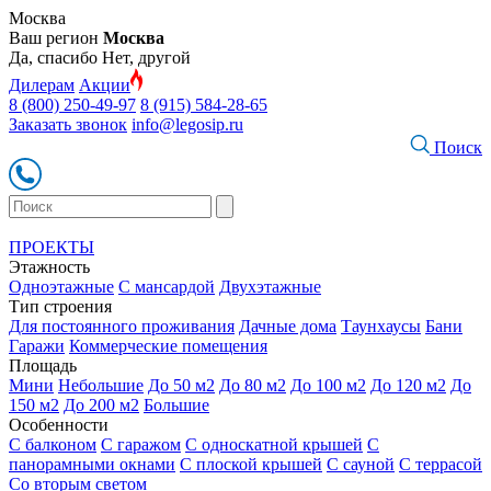
Москва
Ваш регион
Москва
Да, спасибо
Нет, другой
Дилерам
Акции
8 (800) 250-49-97
8 (915) 584-28-65
Заказать звонок
info@legosip.ru
Поиск
ПРОЕКТЫ
Этажность
Одноэтажные
С мансардой
Двухэтажные
Тип строения
Для постоянного проживания
Дачные дома
Таунхаусы
Бани
Гаражи
Коммерческие помещения
Площадь
Мини
Небольшие
До 50 м2
До 80 м2
До 100 м2
До 120 м2
До
150 м2
До 200 м2
Большие
Особенности
С балконом
С гаражом
С односкатной крышей
С
панорамными окнами
С плоской крышей
С сауной
С террасой
Со вторым светом