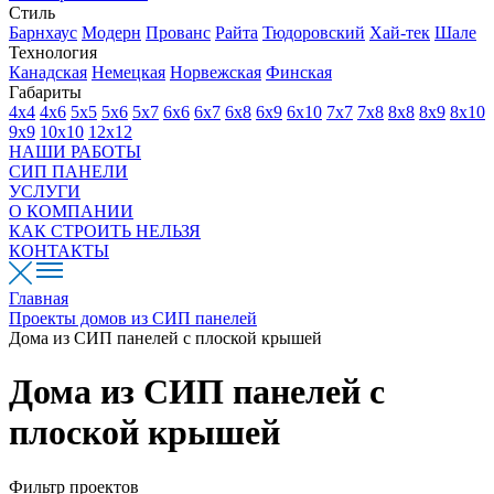
Стиль
Барнхаус
Модерн
Прованс
Райта
Тюдоровский
Хай-тек
Шале
Технология
Канадская
Немецкая
Норвежская
Финская
Габариты
4х4
4х6
5х5
5х6
5х7
6х6
6х7
6х8
6х9
6х10
7х7
7х8
8х8
8х9
8х10
9х9
10х10
12х12
НАШИ РАБОТЫ
СИП ПАНЕЛИ
УСЛУГИ
О КОМПАНИИ
КАК СТРОИТЬ НЕЛЬЗЯ
КОНТАКТЫ
Главная
Проекты домов из СИП панелей
Дома из СИП панелей с плоской крышей
Дома из СИП панелей с
плоской крышей
Фильтр проектов