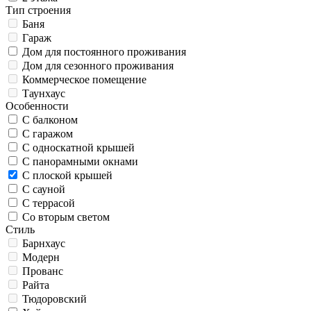
Тип строения
Баня
Гараж
Дом для постоянного проживания
Дом для сезонного проживания
Коммерческое помещение
Таунхаус
Особенности
С балконом
С гаражом
С односкатной крышей
С панорамными окнами
С плоской крышей
С сауной
С террасой
Со вторым светом
Стиль
Барнхаус
Модерн
Прованс
Райта
Тюдоровский