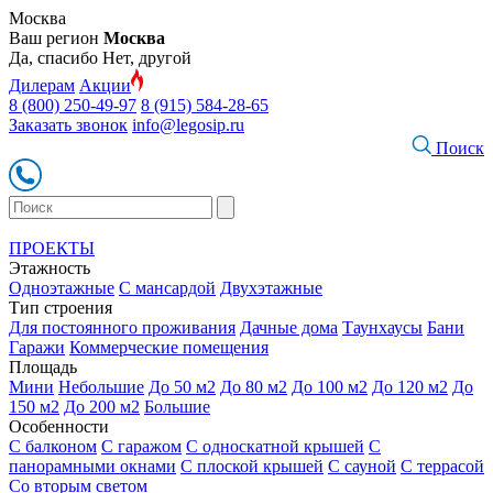
Москва
Ваш регион
Москва
Да, спасибо
Нет, другой
Дилерам
Акции
8 (800) 250-49-97
8 (915) 584-28-65
Заказать звонок
info@legosip.ru
Поиск
ПРОЕКТЫ
Этажность
Одноэтажные
С мансардой
Двухэтажные
Тип строения
Для постоянного проживания
Дачные дома
Таунхаусы
Бани
Гаражи
Коммерческие помещения
Площадь
Мини
Небольшие
До 50 м2
До 80 м2
До 100 м2
До 120 м2
До
150 м2
До 200 м2
Большие
Особенности
С балконом
С гаражом
С односкатной крышей
С
панорамными окнами
С плоской крышей
С сауной
С террасой
Со вторым светом