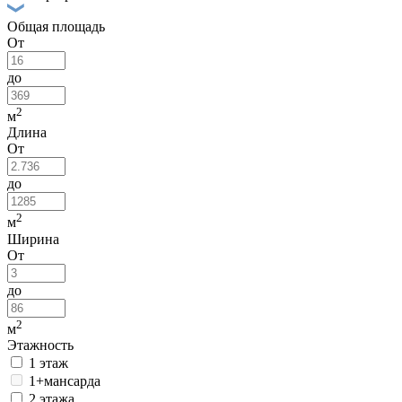
Общая площадь
От
до
2
м
Длина
От
до
2
м
Ширина
От
до
2
м
Этажность
1 этаж
1+мансарда
2 этажа