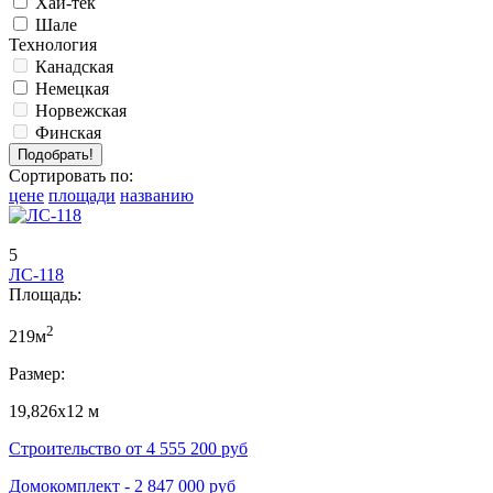
Хай-тек
Шале
Технология
Канадская
Немецкая
Норвежская
Финская
Сортировать по:
цене
площади
названию
5
ЛС-118
Площадь:
2
219м
Размер:
19,826х12 м
Строительство от
4 555 200
руб
Домокомплект -
2 847 000
руб