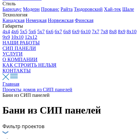
Стиль
Барнхаус
Модерн
Прованс
Райта
Тюдоровский
Хай-тек
Шале
Технология
Канадская
Немецкая
Норвежская
Финская
Габариты
4х4
4х6
5х5
5х6
5х7
6х6
6х7
6х8
6х9
6х10
7х7
7х8
8х8
8х9
8х10
9х9
10х10
12х12
НАШИ РАБОТЫ
СИП ПАНЕЛИ
УСЛУГИ
О КОМПАНИИ
КАК СТРОИТЬ НЕЛЬЗЯ
КОНТАКТЫ
Главная
Проекты домов из СИП панелей
Бани из СИП панелей
Бани из СИП панелей
Фильтр проектов