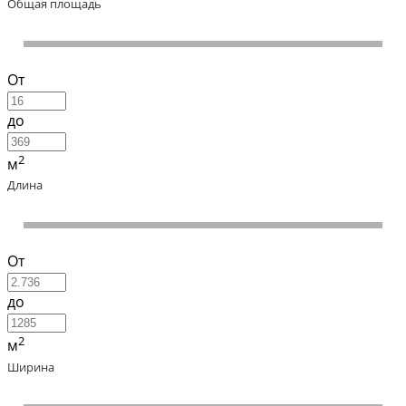
Общая площадь
От
до
2
м
Длина
От
до
2
м
Ширина