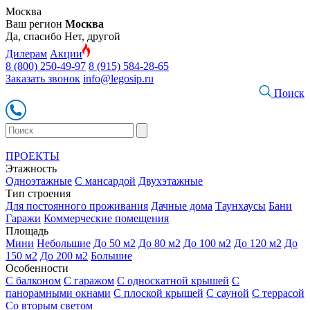
Москва
Ваш регион
Москва
Да, спасибо
Нет, другой
Дилерам
Акции
8 (800) 250-49-97
8 (915) 584-28-65
Заказать звонок
info@legosip.ru
Поиск
ПРОЕКТЫ
Этажность
Одноэтажные
С мансардой
Двухэтажные
Тип строения
Для постоянного проживания
Дачные дома
Таунхаусы
Бани
Гаражи
Коммерческие помещения
Площадь
Мини
Небольшие
До 50 м2
До 80 м2
До 100 м2
До 120 м2
До
150 м2
До 200 м2
Большие
Особенности
С балконом
С гаражом
С односкатной крышей
С
панорамными окнами
С плоской крышей
С сауной
С террасой
Со вторым светом