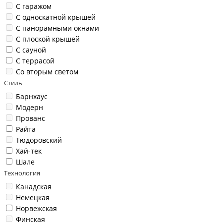
С гаражом
С односкатной крышей
С панорамными окнами
С плоской крышей
С сауной
С террасой
Со вторым светом
Стиль
Барнхаус
Модерн
Прованс
Райта
Тюдоровский
Хай-тек
Шале
Технология
Канадская
Немецкая
Норвежская
Финская