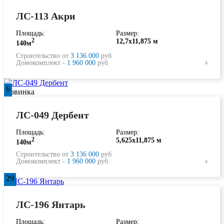
ЛС-113 Акри
Площадь:
Размер:
2
12,7х11,875 м
140м
Строительство от
3 136 000
руб
Домокомплект -
1 960 000
руб
6
Новинка
ЛС-049 Дербент
Площадь:
Размер:
2
5,625х11,875 м
140м
Строительство от
3 136 000
руб
Домокомплект -
1 960 000
руб
29
ЛС-196 Янтарь
Площадь:
Размер: