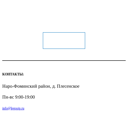
8 (800) 250-49-97
8 (915) 584-28-65
Заказать звонок
КОНТАКТЫ:
Наро-Фоминский район, д. Плесенское
Пн-вс 9:00-19:00
info@legosip.ru
ПРОЕКТЫ
НАШИ РАБОТЫ
СИП ПАНЕЛИ