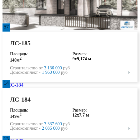
57
ЛС-185
Площадь:
Размер:
2
9х9,174 м
140м
Строительство от
3 136 000
руб
Домокомплект -
1 960 000
руб
14
ЛС-184
Площадь:
Размер:
2
12х7,7 м
149м
Строительство от
3 337 600
руб
Домокомплект -
2 086 000
руб
13