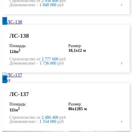
Строительство от
2 956 800
руб
Домокомплект -
1 848 000
руб
7
ЛС-138
Площадь:
Размер:
2
10,1х12 м
124м
Строительство от
2 777 600
руб
Домокомплект -
1 736 000
руб
6
Хит
ЛС-137
Площадь:
Размер:
2
86х1285 м
111м
Строительство от
2 486 400
руб
Домокомплект -
1 554 000
руб