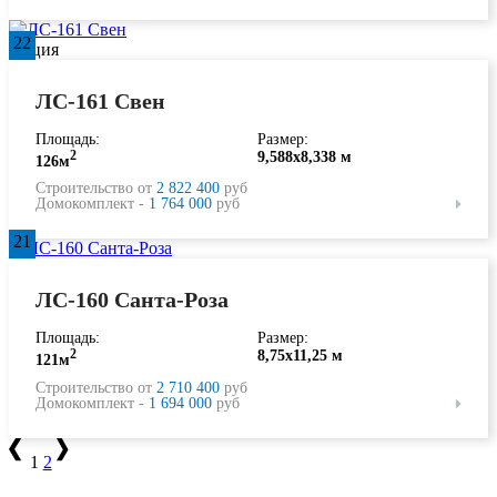
22
Акция
ЛС-161 Свен
Площадь:
Размер:
2
9,588х8,338 м
126м
Строительство от
2 822 400
руб
Домокомплект -
1 764 000
руб
21
ЛС-160 Санта-Роза
Площадь:
Размер:
2
8,75х11,25 м
121м
Строительство от
2 710 400
руб
Домокомплект -
1 694 000
руб
1
2