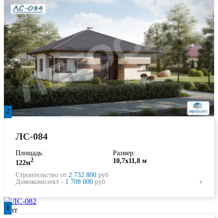
2
ЛС-084
Площадь:
Размер:
2
10,7х11,8 м
122м
Строительство от
2 732 800
руб
Домокомплект -
1 708 000
руб
1
Хит