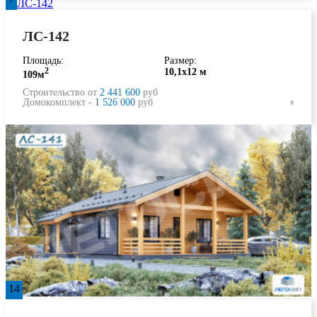
ЛС-142
Площадь:
Размер:
2
10,1х12 м
109м
Строительство от
2 441 600
руб
Домокомплект -
1 526 000
руб
14