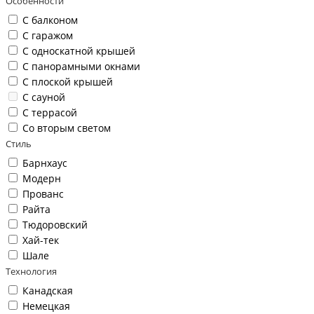
Особенности
С балконом
С гаражом
С односкатной крышей
С панорамными окнами
С плоской крышей
С сауной
С террасой
Со вторым светом
Стиль
Барнхаус
Модерн
Прованс
Райта
Тюдоровский
Хай-тек
Шале
Технология
Канадская
Немецкая