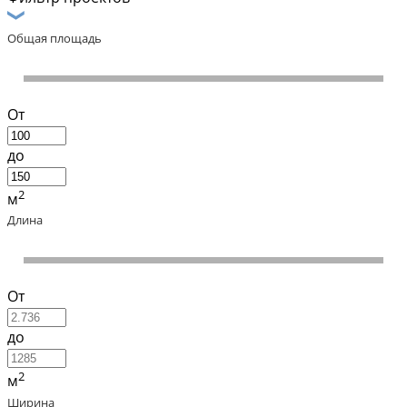
Общая площадь
От
до
2
м
Длина
От
до
2
м
Ширина