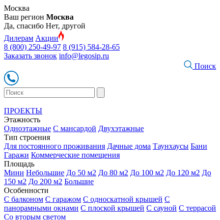
Москва
Ваш регион
Москва
Да, спасибо
Нет, другой
Дилерам
Акции
8 (800) 250-49-97
8 (915) 584-28-65
Заказать звонок
info@legosip.ru
Поиск
ПРОЕКТЫ
Этажность
Одноэтажные
С мансардой
Двухэтажные
Тип строения
Для постоянного проживания
Дачные дома
Таунхаусы
Бани
Гаражи
Коммерческие помещения
Площадь
Мини
Небольшие
До 50 м2
До 80 м2
До 100 м2
До 120 м2
До
150 м2
До 200 м2
Большие
Особенности
С балконом
С гаражом
С односкатной крышей
С
панорамными окнами
С плоской крышей
С сауной
С террасой
Со вторым светом