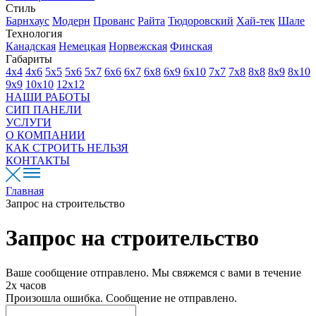
Стиль
Барнхаус
Модерн
Прованс
Райта
Тюдоровский
Хай-тек
Шале
Технология
Канадская
Немецкая
Норвежская
Финская
Габариты
4х4
4х6
5х5
5х6
5х7
6х6
6х7
6х8
6х9
6х10
7х7
7х8
8х8
8х9
8х10
9х9
10х10
12х12
НАШИ РАБОТЫ
СИП ПАНЕЛИ
УСЛУГИ
О КОМПАНИИ
КАК СТРОИТЬ НЕЛЬЗЯ
КОНТАКТЫ
Главная
Запрос на строительство
Запрос на строительство
Ваше сообщение отправлено. Мы свяжемся с вами в течение
2х часов
Произошла ошибка. Сообщение не отправлено.