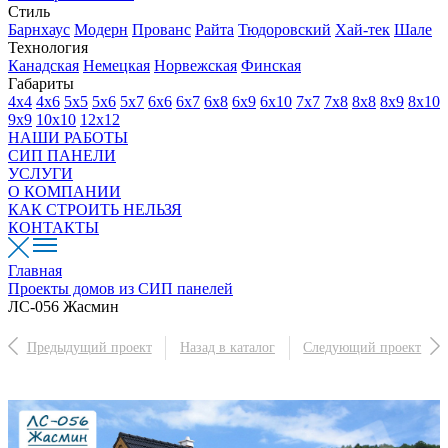
Стиль
Барнхаус
Модерн
Прованс
Райта
Тюдоровский
Хай-тек
Шале
Технология
Канадская
Немецкая
Норвежская
Финская
Габариты
4х4
4х6
5х5
5х6
5х7
6х6
6х7
6х8
6х9
6х10
7х7
7х8
8х8
8х9
8х10
9х9
10х10
12х12
НАШИ РАБОТЫ
СИП ПАНЕЛИ
УСЛУГИ
О КОМПАНИИ
КАК СТРОИТЬ НЕЛЬЗЯ
КОНТАКТЫ
Главная
Проекты домов из СИП панелей
ЛС-056 Жасмин
Предыдущий проект
Назад в каталог
Следующий проект