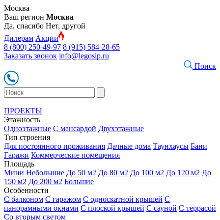
Москва
Ваш регион
Москва
Да, спасибо
Нет, другой
Дилерам
Акции
8 (800) 250-49-97
8 (915) 584-28-65
Заказать звонок
info@legosip.ru
Поиск
ПРОЕКТЫ
Этажность
Одноэтажные
С мансардой
Двухэтажные
Тип строения
Для постоянного проживания
Дачные дома
Таунхаусы
Бани
Гаражи
Коммерческие помещения
Площадь
Мини
Небольшие
До 50 м2
До 80 м2
До 100 м2
До 120 м2
До
150 м2
До 200 м2
Большие
Особенности
С балконом
С гаражом
С односкатной крышей
С
панорамными окнами
С плоской крышей
С сауной
С террасой
Со вторым светом