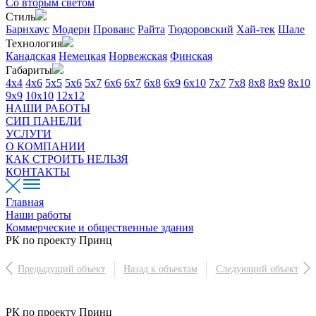
Со вторым светом
Стиль
Барнхаус
Модерн
Прованс
Райта
Тюдоровский
Хай-тек
Шале
Технология
Канадская
Немецкая
Норвежская
Финская
Габариты
4х4
4х6
5х5
5х6
5х7
6х6
6х7
6х8
6х9
6х10
7х7
7х8
8х8
8х9
8х10
9х9
10х10
12х12
НАШИ РАБОТЫ
СИП ПАНЕЛИ
УСЛУГИ
О КОМПАНИИ
КАК СТРОИТЬ НЕЛЬЗЯ
КОНТАКТЫ
Главная
Наши работы
Коммерческие и общественные здания
РК по проекту Принц
Предыдущий объект
Назад к объектам
Следующий объект
РК по проекту Принц