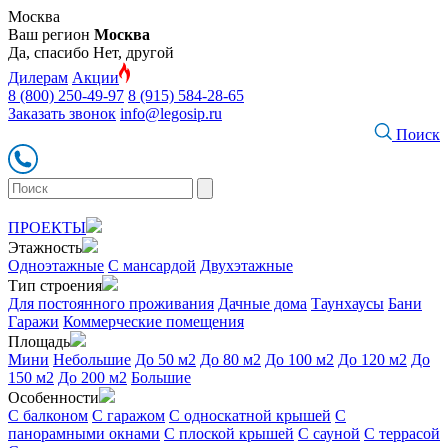
Москва
Ваш регион
Москва
Да, спасибо
Нет, другой
Дилерам
Акции
8 (800) 250-49-97
8 (915) 584-28-65
Заказать звонок
info@legosip.ru
Поиск
ПРОЕКТЫ
Этажность
Одноэтажные
С мансардой
Двухэтажные
Тип строения
Для постоянного проживания
Дачные дома
Таунхаусы
Бани
Гаражи
Коммерческие помещения
Площадь
Мини
Небольшие
До 50 м2
До 80 м2
До 100 м2
До 120 м2
До
150 м2
До 200 м2
Большие
Особенности
С балконом
С гаражом
С односкатной крышей
С
панорамными окнами
С плоской крышей
С сауной
С террасой