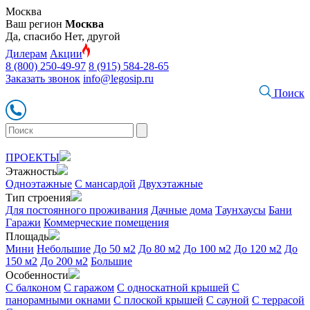
Москва
Ваш регион
Москва
Да, спасибо
Нет, другой
Дилерам
Акции
8 (800) 250-49-97
8 (915) 584-28-65
Заказать звонок
info@legosip.ru
Поиск
ПРОЕКТЫ
Этажность
Одноэтажные
С мансардой
Двухэтажные
Тип строения
Для постоянного проживания
Дачные дома
Таунхаусы
Бани
Гаражи
Коммерческие помещения
Площадь
Мини
Небольшие
До 50 м2
До 80 м2
До 100 м2
До 120 м2
До
150 м2
До 200 м2
Большие
Особенности
С балконом
С гаражом
С односкатной крышей
С
панорамными окнами
С плоской крышей
С сауной
С террасой