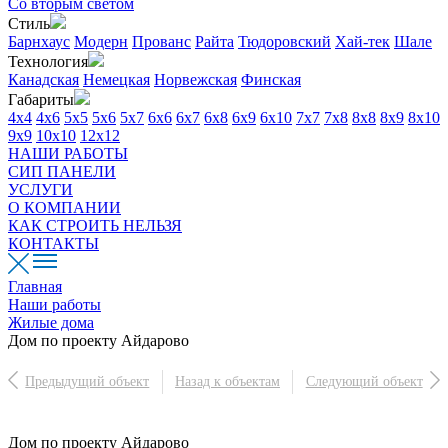
Со вторым светом
Стиль
Барнхаус
Модерн
Прованс
Райта
Тюдоровский
Хай-тек
Шале
Технология
Канадская
Немецкая
Норвежская
Финская
Габариты
4х4
4х6
5х5
5х6
5х7
6х6
6х7
6х8
6х9
6х10
7х7
7х8
8х8
8х9
8х10
9х9
10х10
12х12
НАШИ РАБОТЫ
СИП ПАНЕЛИ
УСЛУГИ
О КОМПАНИИ
КАК СТРОИТЬ НЕЛЬЗЯ
КОНТАКТЫ
Главная
Наши работы
Жилые дома
Дом по проекту Айдарово
Предыдущий объект
Назад к объектам
Следующий объект
Дом по проекту Айдарово